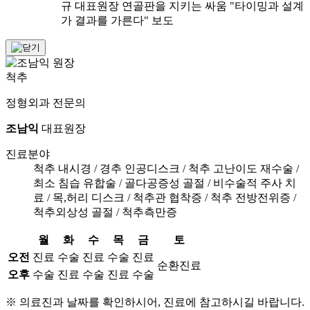
규 대표원장 연골판을 지키는 싸움 "타이밍과 설계
가 결과를 가른다" 보도
척추
정형외과 전문의
조남익
대표원장
진료분야
척추 내시경 / 경추 인공디스크 / 척추 고난이도 재수술 /
최소 침습 유합술 / 골다공증성 골절 / 비수술적 주사 치
료 / 목,허리 디스크 / 척추관 협착증 / 척추 전방전위증 /
척추외상성 골절 / 척추측만증
월
화
수
목
금
토
오전
진료
수술
진료
수술
진료
순환진료
오후
수술
진료
수술
진료
수술
※ 의료진과 날짜를 확인하시어, 진료에 참고하시길 바랍니다.