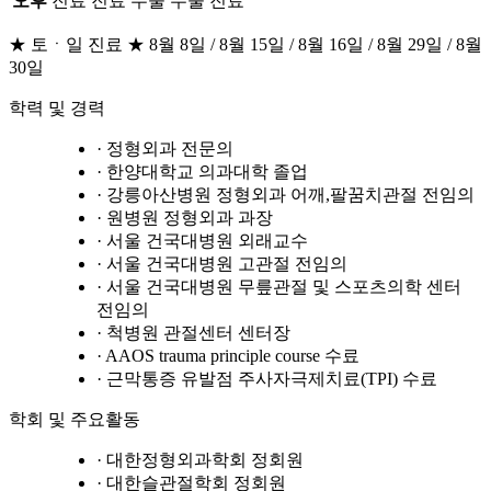
오후
진료
진료
수술
수술
진료
★ 토ㆍ일 진료 ★ 8월 8일 / 8월 15일 / 8월 16일 / 8월 29일 / 8월
30일
학력 및 경력
· 정형외과 전문의
· 한양대학교 의과대학 졸업
· 강릉아산병원 정형외과 어깨,팔꿈치관절 전임의
· 원병원 정형외과 과장
· 서울 건국대병원 외래교수
· 서울 건국대병원 고관절 전임의
· 서울 건국대병원 무릎관절 및 스포츠의학 센터
전임의
· 척병원 관절센터 센터장
· AAOS trauma principle course 수료
· 근막통증 유발점 주사자극제치료(TPI) 수료
학회 및 주요활동
· 대한정형외과학회 정회원
· 대한슬관절학회 정회원