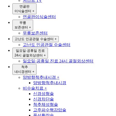
저스트 TV
연골판
이식술센터
+
연골판이식술센터
무릎
보존센터
+
무릎보존센터
고난도 인공관절 수술센터
+
고난도 인공관절 수술센터
일요일·공휴일 진료
24시 골절외상센터
+
일요일·공휴일 진료 24시 골절외상센터
척추
내시경센터
+
양방향척추내시경
+
양방향척추내시경
비수술치료
+
신경성형술
신경차단술
척추체성형술
고주파수핵감압술
풍선확장술