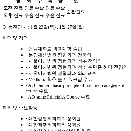
월
화
수
목
금
토
오전
진료
진료
수술
진료
수술
순환진료
오후
진료
수술
진료
수술
진료
※ 휴진안내 : 1월 23일(목) , 1월 27일(월)
학력 및 경력
· 전남대학교 의과대학 졸업
· 분당제생병원 정형외과 전문의
· 서울아산병원 정형외과 척추 전임의
· 서울아산병원 정형외과 척추 측만증 센터 전임의
· 서울아산병원 정형외과 외래교수
· Medtonic 척추 술기 워크샵 수료
· AO trauma - basic principle of fracture management
course 수료
· AO spine Principles Course 수료
학회 및 주요활동
· 대한정형외과학회 정회원
· 대한척추외과학회 정회원
· 대한최소침습척추학회 정회원