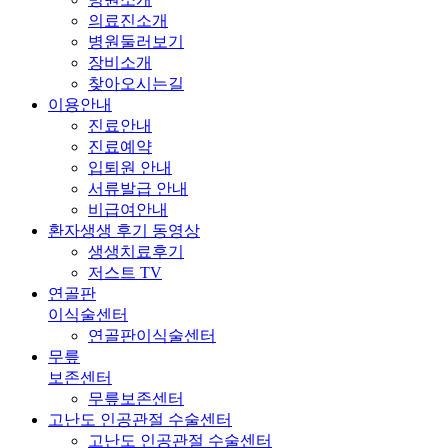
의료진소개
병원둘러보기
장비소개
찾아오시는길
이용안내
진료안내
진료예약
입퇴원 안내
서류발급 안내
비급여안내
환자생생 후기 동영상
생생치료후기
저스트 TV
연골판
이식술센터
연골판이식술센터
무릎
보존센터
무릎보존센터
고난도 인공관절 수술센터
고난도 인공관절 수술센터