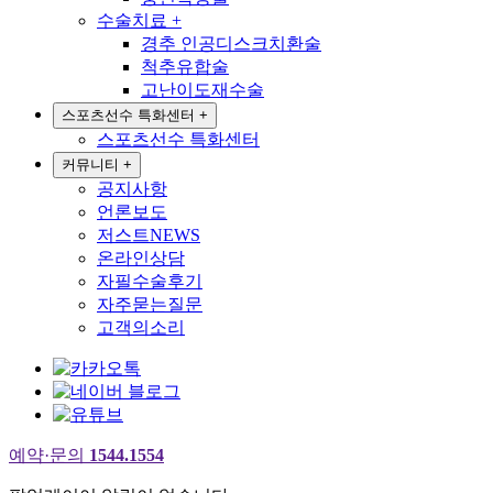
수술치료
+
경추 인공디스크치환술
척추유합술
고난이도재수술
스포츠선수 특화센터
+
스포츠선수 특화센터
커뮤니티
+
공지사항
언론보도
저스트NEWS
온라인상담
자필수술후기
자주묻는질문
고객의소리
예약·문의
1544.1554