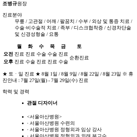
조병규
원장
진료분야
무릎 / 고관절 / 어깨 / 팔꿈치 / 수부 / 외상 및 통증 치료 /
수술·비수술적 치료 / 족부 / 디스크협착증 / 신경차단술
및 신경성형술 / 요통
월
화
수
목
금
토
오전
진료
진료
수술
수술
진료
순환진료
오후
진료
수술
진료
진료
수술
★ 토ㆍ일 진료 ★ 8월 1일 / 8월 9일 / 8월 22일 / 8월 23일 ※ 휴
진안내 : 7월 27일(월) - 7월 29일(수) 진료
학력 및 경력
관절 디자이너
<서울아산병원>
· 서울아산병원 수련의
· 서울아산병원 정형외과 임상 강사
· 서울아산병원 정형외과 외래 부교수