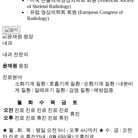
· 미국 근골격계영상의학회 회원 (American Society
of Skeletal Radiology)
· 유럽 영상의학회 회원 (European Congress of
Radiology)
내과
내과 전문의
윤재원
원장
진료분야
소화기계 질환 / 호흡기계 질환 / 순환기계 질환 / 내분비
계 질환 / 알레르기 질환 / 감염 질환 / 예방접종
월
화
수
목
금
토
오전
진료
진료
진료
진료
진료
휴진
오후
진료
진료
휴진
진료
휴진
★ 월 . 화 . 목：평일 오전 9시 - 오후 4시까지 ★ 수 . 금 : 오전
만 진료 ※ 휴진안내 : 8월 6일(목) 오후진료